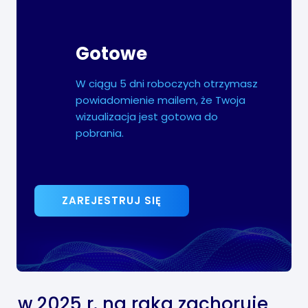
Gotowe
W ciągu 5 dni roboczych otrzymasz
powiadomienie mailem, że Twoja
wizualizacja jest gotowa do
pobrania.
ZAREJESTRUJ SIĘ
w 2025 r. na raka zachoruje