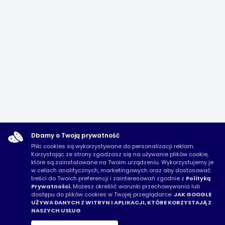
Dbamy o Twoją prywatność
Pliki cookies są wykorzystywane do personalizacji reklam.
Korzystając ze strony zgadzasz się na używanie plików cookie,
które są zainstalowane na Twoim urządzeniu. Wykorzystujemy je
w celach analitycznych, marketingowych oraz aby dostosować
treści do Twoich preferencji i zainteresowań zgodnie z
Polityką
Prywatności.
Możesz określić warunki przechowywania lub
dostępu do plików cookies w Twojej przeglądarce.
JAK GOOGLE
UŻYWA DANYCH Z WITRYN I APLIKACJI, KTÓRE KORZYSTAJĄ Z
NASZYCH USŁUG