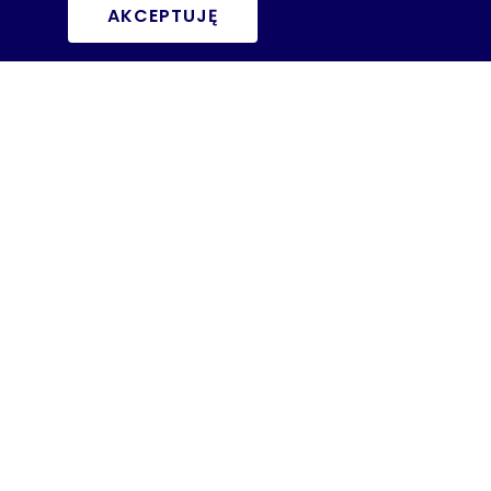
AKCEPTUJĘ
MEDYCYNA
Chłoniak Burkitta - objawy,
diagnoza, rokowania.
Chłoniak Burkitta to określenie rzadkiego typu