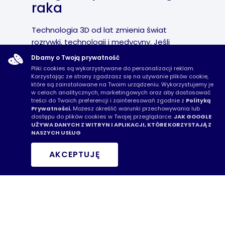
raka
Technologia 3D od lat zmienia świat
rozrywki, technologii i medycyny. Jeśli
chodzi o...
Dbamy o Twoją prywatność
Pliki cookies są wykorzystywane do personalizacji reklam.
Korzystając ze strony zgadzasz się na używanie plików cookie,
CZYTAJ WIĘCEJ
które są zainstalowane na Twoim urządzeniu. Wykorzystujemy je
w celach analitycznych, marketingowych oraz aby dostosować
treści do Twoich preferencji i zainteresowań zgodnie z
Polityką
Prywatności.
Możesz określić warunki przechowywania lub
dostępu do plików cookies w Twojej przeglądarce.
JAK GOOGLE
UŻYWA DANYCH Z WITRYN I APLIKACJI, KTÓRE KORZYSTAJĄ Z
NASZYCH USŁUG
AKCEPTUJĘ