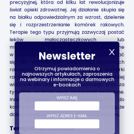
precyzyjnej, która od kilku lat rewolucjonizuje
świat opieki zdrowotnej. Jej działanie skupia się
na białku odpowiedzialnym za wzrost, dzielenie
się i rozprzestrzenianie komórek rakowych.
Terapie tego typu przyjmują zazwyczaj postać
leków małocząsteczkowych lub
monoklonalnych przeciwciał, które są tworzone
Newsletter
w laboratoriach, w taki sposób, by przyłączać
się do konkretnych celów na komórkach
Otrzymuj powiadomienia o
rakowych. Niektóre z nich znakują komórki
najnowszych artykułach, zaproszenia
rakowe, które tym samym stają się bardziej
na webinary i informacje o darmowych
widoczne dla układu odpornościowego, a co za
e-bookach
tym idzie, są przez niego skuteczniej zwalczane.
WPISZ IMIĘ
Inne przenoszą toksyny bezpośrednio do
komórek rakowych, a jeszcze inne sprawiają, że
dalszy rozwój nowotworów jest wstrzymywany.
WPISZ ADRES E-MAIL
Terapia hormonalna