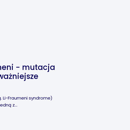
meni - mutacja
ważniejsze
g. Li-Fraumeni syndrome)
edną z...