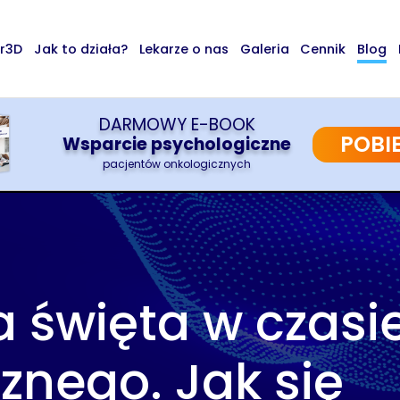
r3D
Jak to działa?
Lekarze o nas
Galeria
Cennik
Blog
DARMOWY E-BOOK
POBI
Wsparcie psychologiczne
pacjentów onkologicznych
 święta w czasie
znego. Jak się