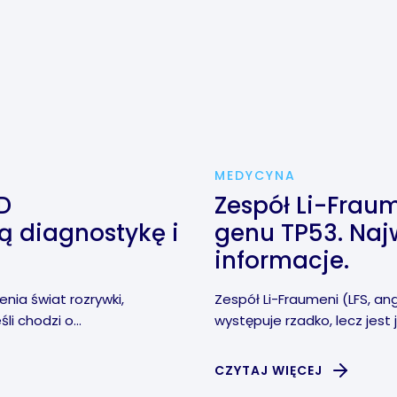
MEDYCYNA
D
Zespół Li-Frau
ą diagnostykę i
genu TP53. Naj
informacje.
nia świat rozrywki,
Zespół Li-Fraumeni (LFS, an
li chodzi o...
występuje rzadko, lecz jest j
CZYTAJ WIĘCEJ