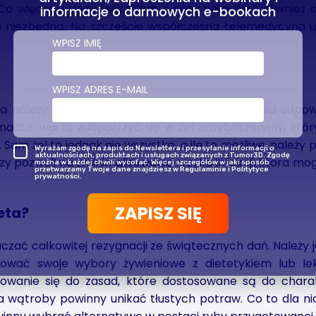
Co więcej, z wyprzedzeniem należy pomyśleć również 
informacje o darmowych e-bookach
ę niezbędna. Na szczęście współczesna telemedycyna um
WPISZ IMIĘ
WPISZ ADRES E-MAIL
 należy pamiętać przede wszystkim o zabraniu odpowie
onadto, warto zaopatrzyć się w żel antybakteryjny, któr
 Sam żel to jednak nie wszystko, o ile to możliwe, należ
Wyrażam zgodę na zapis do Newslettera i przesyłanie informacji o
aktualnościach, produktach i usługach związanych z Tumor3D. Zgodę
zy pozwoli na zminimalizowanie ryzyka infekcji, która 
można w każdej chwili wycofać. Więcej szczegółów w jaki sposób
przetwarzamy Twoje dane znajdziesz w Regulaminie i Politytyce
prywatności.
ZAPISZ SIĘ
eta?
aczać całkowitej rezygnacji ze świątecznych dań. Należy
ować swoje wybory żywieniowe z dietetykiem lub le
owanie się do zasad, które dostosowane są do chara
 wątroby powinny unikać tłustych potraw. Co to dla ni