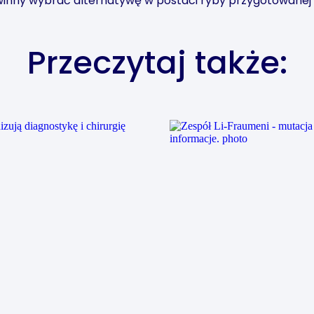
inny wybrać alternatywę w postaci ryby przygotowanej 
Przeczytaj także: