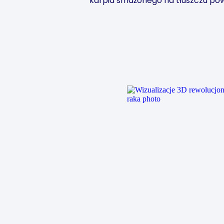
karpia smażonego na tłuszczu pow