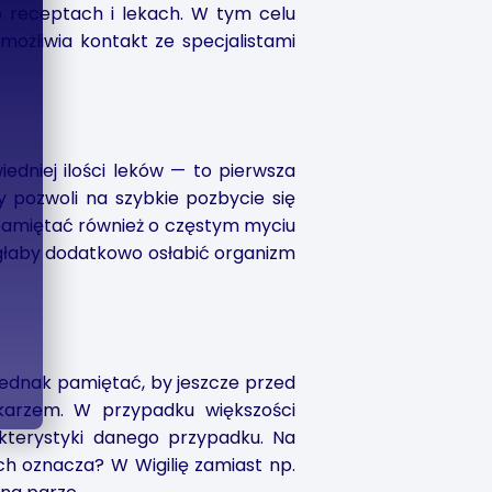
o receptach i lekach. W tym celu
ożliwia kontakt ze specjalistami
dniej ilości leków — to pierwsza
y pozwoli na szybkie pozbycie się
y pamiętać również o częstym myciu
mogłaby dodatkowo osłabić organizm
 jednak pamiętać, by jeszcze przed
karzem. W przypadku większości
kterystyki danego przypadku. Na
ch oznacza? W Wigilię zamiast np.