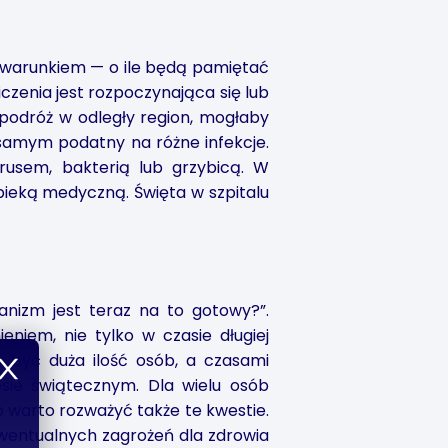
warunkiem — o ile będą pamiętać
zenia jest rozpoczynająca się lub
 podróż w odległy region, mogłaby
 samym podatny na różne infekcje.
rusem, bakterią lub grzybicą. W
pieką medyczną. Święta w szpitalu
anizm jest teraz na to gotowy?”.
iem, nie tylko w czasie długiej
 być duża ilość osób, a czasami
sie świątecznym. Dla wielu osób
 warto rozważyć także te kwestie.
entualnych zagrożeń dla zdrowia