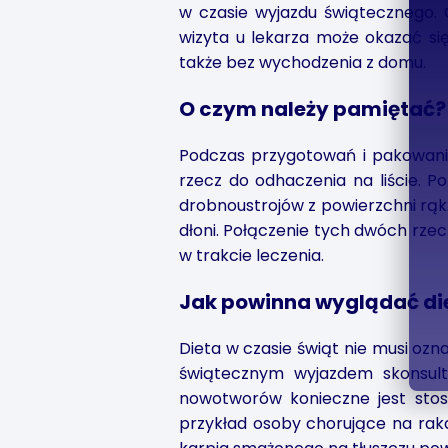
w czasie wyjazdu świątecznego. 
wizyta u lekarza może okazać si
także bez wychodzenia z domu.
O czym należy pamiętać?
Podczas przygotowań i pakowania
rzecz do odhaczenia na liście. P
drobnoustrojów z powierzchni rąk.
dłoni. Połączenie tych dwóch rzec
w trakcie leczenia.
Jak powinna wyglądać di
Dieta w czasie świąt nie musi ozn
świątecznym wyjazdem skonsult
nowotworów konieczne jest stos
przykład osoby chorujące na raka