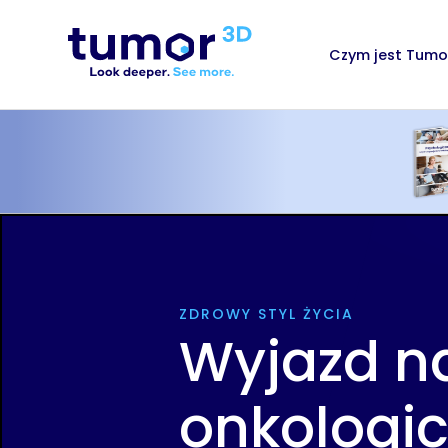
Czym jest Tumo
ZDROWY STYL ŻYCIA
Wyjazd na
onkologic