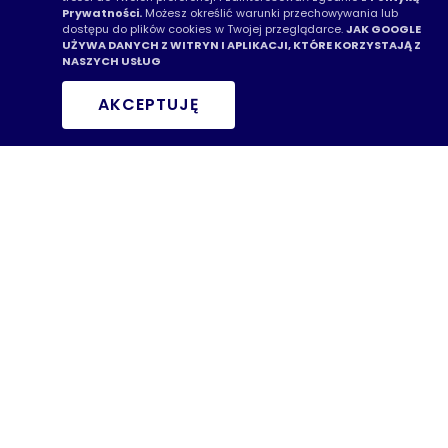
rewolucjonizują
Prywatności.
Możesz określić warunki przechowywania lub
dostępu do plików cookies w Twojej przeglądarce.
JAK GOOGLE
diagnostykę i chirurgię
UŻYWA DANYCH Z WITRYN I APLIKACJI, KTÓRE KORZYSTAJĄ Z
NASZYCH USŁUG
raka
AKCEPTUJĘ
Technologia 3D od lat zmienia świat
rozrywki, technologii i medycyny. Jeśli
chodzi o...
CZYTAJ WIĘCEJ