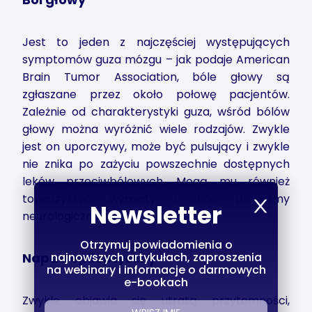
Jest to jeden z najczęściej występujących
symptomów guza mózgu – jak podaje American
Brain Tumor Association, bóle głowy są
zgłaszane przez około połowę pacjentów.
Zależnie od charakterystyki guza, wśród bólów
głowy można wyróżnić wiele rodzajów. Zwykle
jest on uporczywy, może być pulsujący i zwykle
nie znika po zażyciu powszechnie dostępnych
leków przeciwbólowych. Mogą mu również
towarzyszyć wymioty i inne problemy
Newsletter
neurologiczne.
Otrzymuj powiadomienia o
najnowszych artykułach, zaproszenia
Napad epileptyczny
na webinary i informacje o darmowych
e-bookach
Zwykle objawia się utratą przytomności,