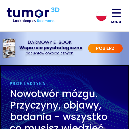
MENU
DARMOWY E-BOOK
Wsparcie psychologiczne
POBIERZ
pacjentów onkologicznych
PROFILAKTYKA
Nowotwór mózgu.
Przyczyny, objawy,
badania - wszystko
co musisz wiedzieć